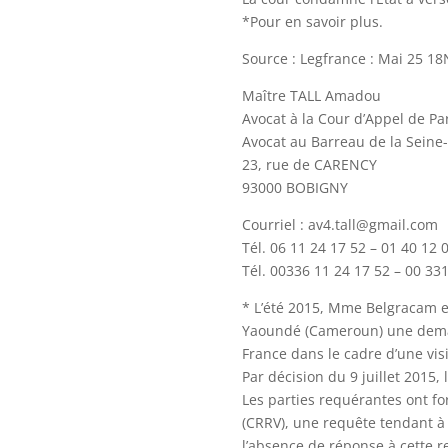
*Pour en savoir plus.
Source : Legfrance : Mai 25 1
Maître TALL Amadou
Avocat à la Cour d’Appel de Pa
Avocat au Barreau de la Seine
23, rue de CARENCY
93000 BOBIGNY
Courriel : av4.tall@gmail.com
Tél. 06 11 24 17 52 – 01 40 12 
Tél. 00336 11 24 17 52 – 00 33
* L’été 2015, Mme Belgracam et
Yaoundé (Cameroun) une demande
France dans le cadre d’une visi
Par décision du 9 juillet 2015
Les parties requérantes ont fo
(CRRV), une requête tendant à 
l’absence de réponse à cette re