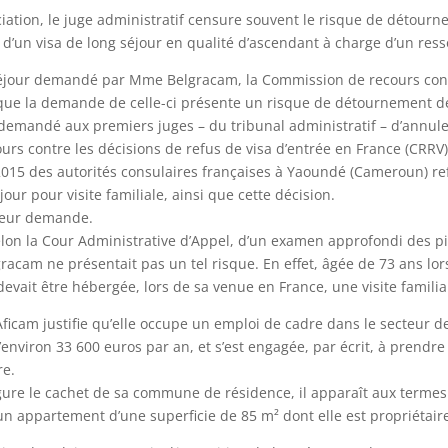
ciation, le juge administratif censure souvent le risque de détourne
ce d’un visa de long séjour en qualité d’ascendant à charge d’un ress
 séjour demandé par Mme Belgracam, la Commission de recours contr
 que la demande de celle-ci présente un risque de détournement de l
demandé aux premiers juges – du tribunal administratif – d’annuler
urs contre les décisions de refus de visa d’entrée en France (CRRV)
t 2015 des autorités consulaires françaises à Yaoundé (Cameroun) r
our pour visite familiale, ainsi que cette décision.
 leur demande.
, selon la Cour Administrative d’Appel, d’un examen approfondi des p
cam ne présentait pas un tel risque. En effet, âgée de 73 ans lo
vait être hébergée, lors de sa venue en France, une visite familial
ficam justifie qu’elle occupe un emploi de cadre dans le secteur d
d’environ 33 600 euros par an, et s’est engagée, par écrit, à prendr
re.
figure le cachet de sa commune de résidence, il apparaît aux termes d
 appartement d’une superficie de 85 m² dont elle est propriétaire