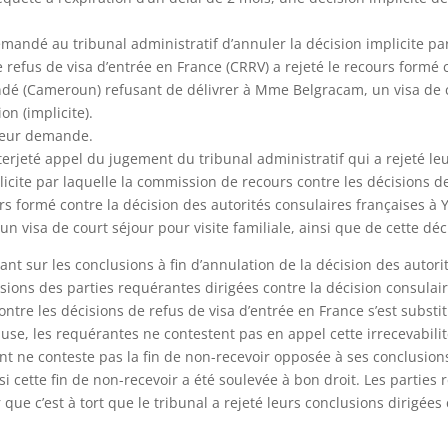
mandé au tribunal administratif d’annuler la décision implicite pa
 refus de visa d’entrée en France (CRRV) a rejeté le recours formé 
ndé (Cameroun) refusant de délivrer à Mme Belgracam, un visa de c
on (implicite).
 leur demande.
terjeté appel du jugement du tribunal administratif qui a rejeté 
licite par laquelle la commission de recours contre les décisions d
urs formé contre la décision des autorités consulaires françaises 
 visa de court séjour pour visite familiale, ainsi que de cette déc
uant sur les conclusions à fin d’annulation de la décision des autori
ions des parties requérantes dirigées contre la décision consulair
tre les décisions de refus de visa d’entrée en France s’est substitu
ause, les requérantes ne contestent pas en appel cette irrecevabilit
ant ne conteste pas la fin de non-recevoir opposée à ses conclusion
 si cette fin de non-recevoir a été soulevée à bon droit. Les parties
 que c’est à tort que le tribunal a rejeté leurs conclusions dirigées