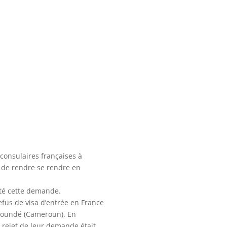
 consulaires françaises à
n de rendre se rendre en
eté cette demande.
efus de visa d’entrée en France
 Yaoundé (Cameroun). En
e rejet de leur demande était