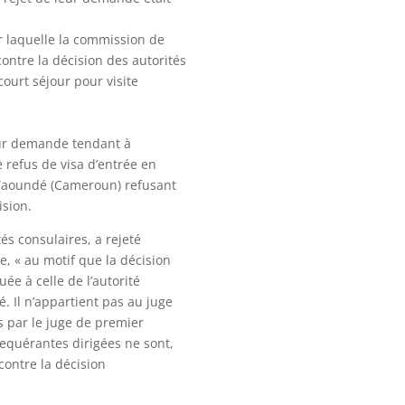
r laquelle la commission de
contre la décision des autorités
ourt séjour pour visite
leur demande tendant à
e refus de visa d’entrée en
à Yaoundé (Cameroun) refusant
ision.
tés consulaires, a rejeté
e, « au motif que la décision
ée à celle de l’autorité
é. Il n’appartient pas au juge
s par le juge de premier
 requérantes dirigées ne sont,
 contre la décision