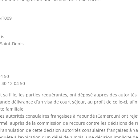
8NT009
ris
-Saint-Denis
04 50
1 40 12 04 50
 sa fille, les parties requérantes, ont déposé auprès des autorités
 délivrance d’un visa de court séjour, au profit de celle-ci, afi
te familiale.
, les autorités consulaires françaises à Yaoundé (Cameroun) ont rej
rmé, auprès de la commission de recours contre les décisions de r
l’annulation de cette décision autorités consulaires françaises à
quête à l’expiration d’un délai de 2 mois, une décision implicite d