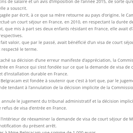
tins de salaire et un avis d’imposition de l’année 2015, de sorte q
le a souscrit.
engagée par écrit, à ce que sa mère retourne au pays d’origine, le Ca
tué un court séjour en France, en 2010, en respectant la durée de 
t, que mis à part ses deux enfants résidant en France, elle avait d
respectives.
ait valoir, que par le passé, avait bénéficié d’un visa de court séjo
 respecté le terme.
entaché sa décision d’une erreur manifeste d’appréciation, la Commi
ntrée en France qui s’est fondée sur ce que la demande de visa de
t d’installation durable en France.
 Belgracam est fondée à soutenir que c’est à tort que, par le jugem
nde tendant à l’annulation de la décision implicite de la Commissio
 annule le jugement du tribunal administratif et la décision impli
 refus de visa d’entrée en France.
e l’intérieur de réexaminer la demande de visa de court séjour de
otification du présent arrêt.
rser à Mme Belgracam une somme de 1 000 euros.