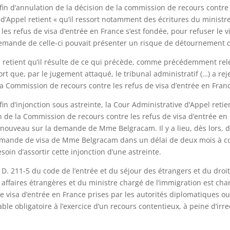
fin d’annulation de la décision de la commission de recours contre 
d’Appel retient « qu’il ressort notamment des écritures du ministre 
les refus de visa d’entrée en France s’est fondée, pour refuser l
demande de celle-ci pouvait présenter un risque de détournement d
l retient qu’il résulte de ce qui précède, comme précédemment re
tort que, par le jugement attaqué, le tribunal administratif (…) a r
 la Commission de recours contre les refus de visa d’entrée en Fran
fin d’injonction sous astreinte, la Cour Administrative d’Appel retie
n de la Commission de recours contre les refus de visa d’entrée e
 nouveau sur la demande de Mme Belgracam. Il y a lieu, dès lors, d
demande de visa de Mme Belgracam dans un délai de deux mois à co
esoin d’assortir cette injonction d’une astreinte.
é : D. 211-5 du code de l’entrée et du séjour des étrangers et du dro
affaires étrangères et du ministre chargé de l’immigration est cha
e visa d’entrée en France prises par les autorités diplomatiques ou
le obligatoire à l’exercice d’un recours contentieux, à peine d’irre