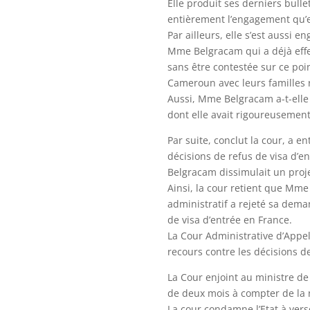
Elle produit ses derniers bulle
entièrement l’engagement qu’el
Par ailleurs, elle s’est aussi 
Mme Belgracam qui a déjà effec
sans être contestée sur ce poin
Cameroun avec leurs familles 
Aussi, Mme Belgracam a-t-elle f
dont elle avait rigoureusement
Par suite, conclut la cour, a 
décisions de refus de visa d’e
Belgracam dissimulait un proje
Ainsi, la cour retient que Mme
administratif a rejeté sa dema
de visa d’entrée en France.
La Cour Administrative d’Appel
recours contre les décisions de
La Cour enjoint au ministre d
de deux mois à compter de la n
La cour condamne l’Etat à ve