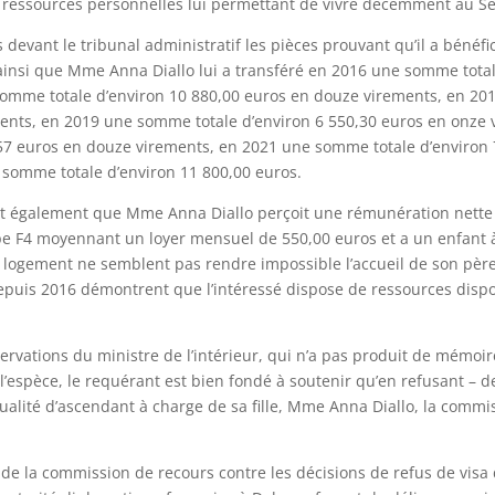
de ressources personnelles lui permettant de vivre décemment au S
 devant le tribunal administratif les pièces prouvant qu’il a bénéf
lit ainsi que Mme Anna Diallo lui a transféré en 2016 une somme tota
omme totale d’environ 10 880,00 euros en douze virements, en 20
ents, en 2019 une somme totale d’environ 6 550,30 euros en onze 
57 euros en douze virements, en 2021 une somme totale d’environ
 somme totale d’environ 11 800,00 euros.
rt également que Mme Anna Diallo perçoit une rémunération nette
e F4 moyennant un loyer mensuel de 550,00 euros et a un enfant à
n logement ne semblent pas rendre impossible l’accueil de son père
depuis 2016 démontrent que l’intéressé dispose de ressources dispo
servations du ministre de l’intérieur, qui n’a pas produit de mémoi
l’espèce, le requérant est bien fondé à soutenir qu’en refusant – de
qualité d’ascendant à charge de sa fille, Mme Anna Diallo, la comm
 de la commission de recours contre les décisions de refus de visa 