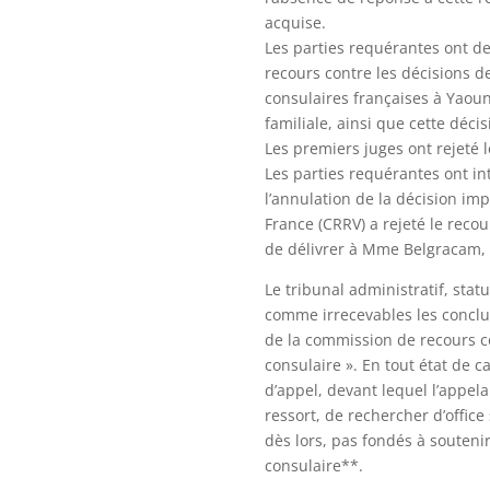
acquise.
Les parties requérantes ont de
recours contre les décisions de
consulaires françaises à Yaou
familiale, ainsi que cette décisi
Les premiers juges ont rejeté
Les parties requérantes ont in
l’annulation de la décision imp
France (CRRV) a rejeté le reco
de délivrer à Mme Belgracam, un
Le tribunal administratif, stat
comme irrecevables les conclus
de la commission de recours con
consulaire ». En tout état de c
d’appel, devant lequel l’appel
ressort, de rechercher d’office
dès lors, pas fondés à soutenir
consulaire**.